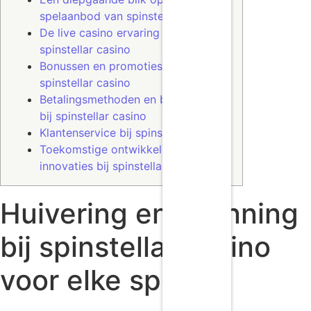
spelaanbod van spinstellar casino
De live casino ervaring bij
spinstellar casino
Bonussen en promoties bij
spinstellar casino
Betalingsmethoden en beveiliging
bij spinstellar casino
Klantenservice bij spinstellar casino
Toekomstige ontwikkelingen en
innovaties bij spinstellar casino
Huivering en spanning
bij spinstellar casino
voor elke speler