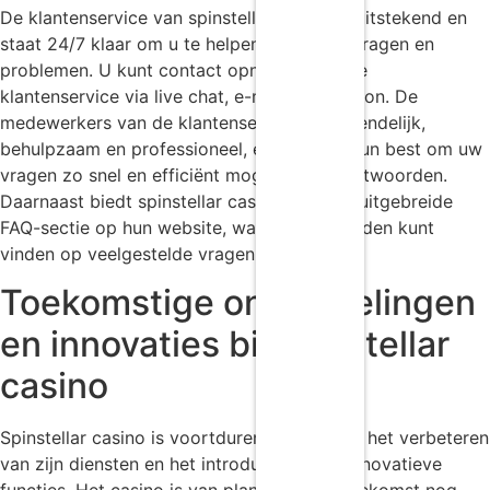
De klantenservice van spinstellar casino is uitstekend en
staat 24/7 klaar om u te helpen met al uw vragen en
problemen. U kunt contact opnemen met de
klantenservice via live chat, e-mail en telefoon. De
medewerkers van de klantenservice zijn vriendelijk,
behulpzaam en professioneel, en ze doen hun best om uw
vragen zo snel en efficiënt mogelijk te beantwoorden.
Daarnaast biedt spinstellar casino ook een uitgebreide
FAQ-sectie op hun website, waar u antwoorden kunt
vinden op veelgestelde vragen.
Toekomstige ontwikkelingen
en innovaties bij spinstellar
casino
Spinstellar casino is voortdurend bezig met het verbeteren
van zijn diensten en het introduceren van innovatieve