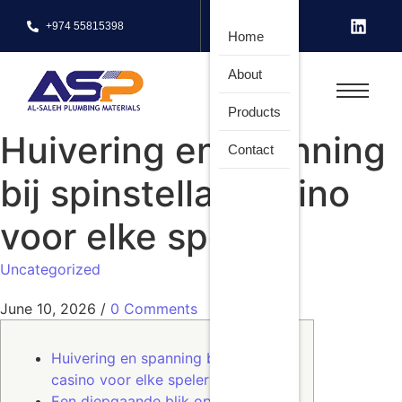
+974 55815398
Home
About
Products
Huivering en spanning
Contact
bij spinstellar casino
voor elke speler
Uncategorized
June 10, 2026
/
0 Comments
Huivering en spanning bij spinstellar
casino voor elke speler
Een diepgaande blik op het