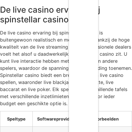
De live casino ervaring bij
spinstellar casino
De live casino ervaring bij spinstellar casino is
buitengewoon realistisch en meeslepend. Dankzij de hoge
kwaliteit van de live streaming en de professionele dealers
voelt het alsof u daadwerkelijk in een fysiek casino zit. U
kunt live interactie hebben met de dealers en andere
spelers, waardoor de spanning en de opwinding toenemen.
Spinstellar casino biedt een breed scala aan live casino
spellen, waaronder live blackjack, live roulette, live
baccarat en live poker. Elk spel heeft verschillende tafels
met verschillende inzetlimieten, zodat er voor ieder
budget een geschikte optie is.
Speltype
Softwareprovider
Voorbeelden