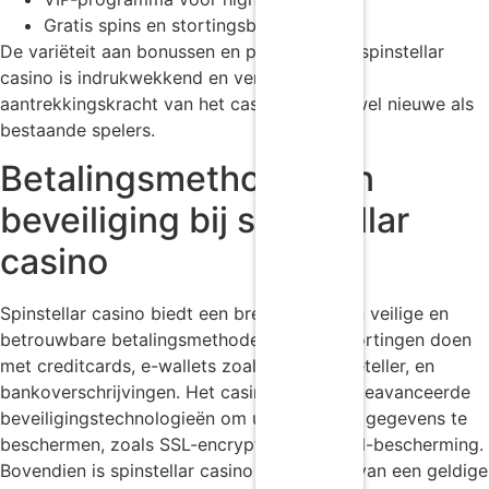
Gratis spins en stortingsbonussen
De variëteit aan bonussen en promoties bij spinstellar
casino is indrukwekkend en verhoogt de
aantrekkingskracht van het casino voor zowel nieuwe als
bestaande spelers.
Betalingsmethoden en
beveiliging bij spinstellar
casino
Spinstellar casino biedt een breed scala aan veilige en
betrouwbare betalingsmethoden. U kunt stortingen doen
met creditcards, e-wallets zoals Skrill en Neteller, en
bankoverschrijvingen. Het casino gebruikt geavanceerde
beveiligingstechnologieën om uw financiële gegevens te
beschermen, zoals SSL-encryptie en firewall-bescherming.
Bovendien is spinstellar casino in het bezit van een geldige