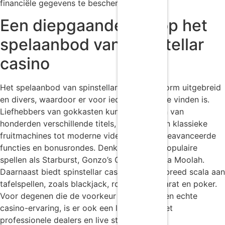
financiële gegevens te beschermen.
Een diepgaande blik op het
spelaanbod van spinstellar
casino
Het spelaanbod van spinstellar casino is enorm uitgebreid
en divers, waardoor er voor ieder wat wils te vinden is.
Liefhebbers van gokkasten kunnen genieten van
honderden verschillende titels, variërend van klassieke
fruitmachines tot moderne videoslots met geavanceerde
functies en bonusrondes. Denk hierbij aan populaire
spellen als Starburst, Gonzo’s Quest en Mega Moolah.
Daarnaast biedt spinstellar casino ook een breed scala aan
tafelspellen, zoals blackjack, roulette, baccarat en poker.
Voor degenen die de voorkeur geven aan een echte
casino-ervaring, is er ook een live casino met
professionele dealers en live streaming.