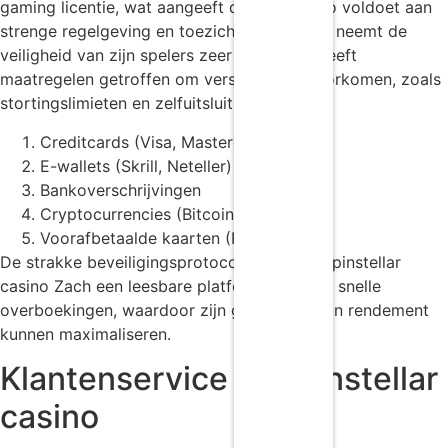
gaming licentie, wat aangeeft dat het casino voldoet aan
strenge regelgeving en toezicht. Het casino neemt de
veiligheid van zijn spelers zeer serieus en heeft
maatregelen getroffen om verslaving te voorkomen, zoals
stortingslimieten en zelfuitsluiting.
Creditcards (Visa, Mastercard)
E-wallets (Skrill, Neteller)
Bankoverschrijvingen
Cryptocurrencies (Bitcoin, Ethereum)
Voorafbetaalde kaarten (Paysafecard)
De strakke beveiligingsprotocollen maken spinstellar
casino Zach een leesbare platform voor zijn snelle
overboekingen, waardoor zijn gebruikers hun rendement
kunnen maximaliseren.
Klantenservice bij spinstellar
casino